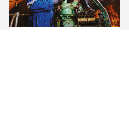
Lonneke van Bochove
EIGENAAR