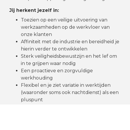
Jij herkent jezelf in:
Toezien op een veilige uitvoering van
werkzaamheden op de werkvloer van
onze klanten
Affiniteit met de industrie en bereidheid je
hierin verder te ontwikkelen
Sterk veiligheidsbewustzijn en het lef om
in te grijpen waar nodig
Een proactieve en zorgvuldige
werkhouding
Flexibel en je ziet variatie in werktijden
(waaronder soms ook nachtdienst) als een
pluspunt
Goede communicatieve vaardigheden,
zowel in het Nederlands als Engels
Teamspeler die helder en duidelijk kan
samenwerken met collega’s en klanten